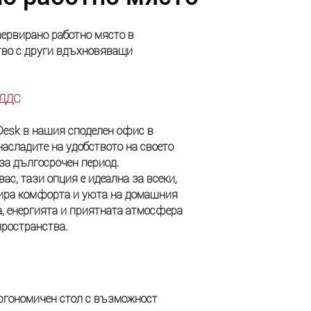
зервирано работно място в
тво с други вдъхновяващи
з ДДС
Desk в нашия споделен офис в
насладите на удобството на своето
за дългосрочен период.
ас, тази опция е идеална за всеки,
нира комфорта и уюта на домашния
, енергията и приятната атмосфера
пространства.
ргономичен стол с възможност