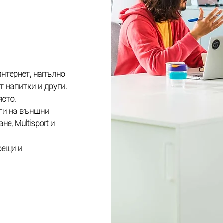
интернет, напълно
т напитки и други.
ясто.
ги на външни
е, Multisport и
рещи и