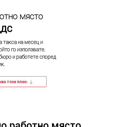
отно място
ДДС
 такса на месец и
който го използвате.
бюро и работете според
к.
ва този план:
о работно място