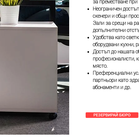
за преместване при 
Неограничен достъп
скенери и общи прос
Зали за срещи на р
допълнителни отстъ
Удобства като свет
оборудвани кухни, р
Достъп до нашата 
професионалисти, к
място.
Преференциални ус
партньори като здра
абонаменти и др.​
РЕЗЕРВИРАЙ БЮРО