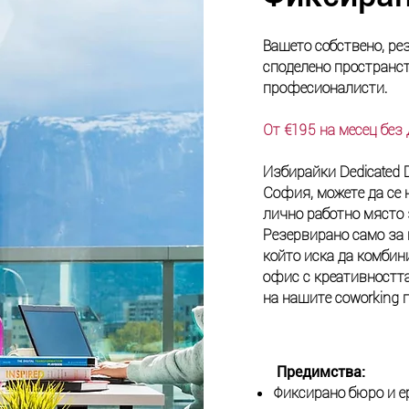
Вашето собствено, ре
споделено пространс
професионалисти.​
От €195 на месец бе
Избирайки Dedicated 
София, можете да се 
лично работно място 
Резервирано само за в
който иска да комби
офис с креативността
на нашите coworking 
Предимства:
Фиксирано бюро и е