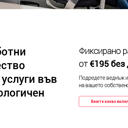
ботни
Фиксирано р
от
€195 без
ество
услуги във
Подредете веднъж и
на вашето собствен
ологичен
Вижте какво включ