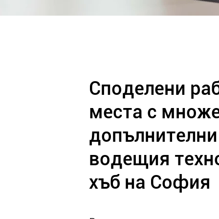
Споделени ра
места с множ
допълнителни 
водещия техн
хъб на София