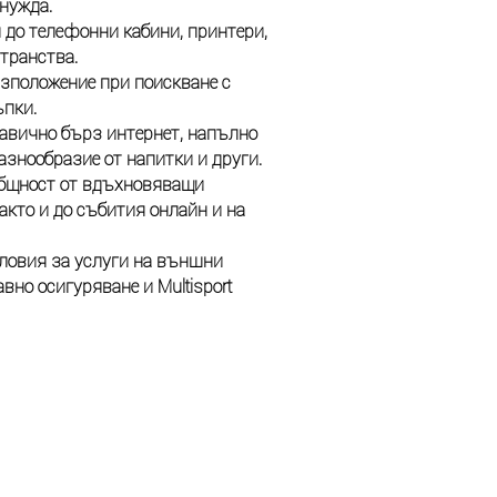
нужда.
 до телефонни кабини, принтери,
транства.
азположение при поискване с
пки.
кавично бърз интернет, напълно
азнообразие от напитки и други.
общност от вдъхновяващи
акто и до събития онлайн и на
ловия за услуги на външни
вно осигуряване и Multisport