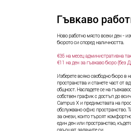
Гъвкаво работ
Ново работно място всеки ден - и
бюрото си според наличността.​
€35 на месец административна так
€11 на ден за гъвкаво бюро (без 
Изберете всяко свободно бюро в н
пространства и станете част от 
общност. Насладете се на гъвкавос
собствен график с достъп до всич
Campus X и предимствата на про
обслужвано офис пространство. Т
за онези, които търсят комфортно
един ден или пространство, къдет
свършат задачите си.