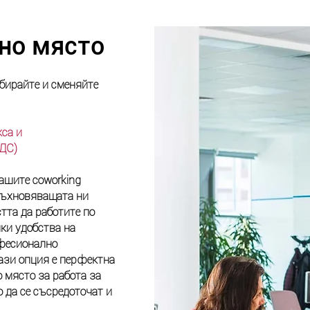
но място
збирайте и сменяйте
са и
ДДС)
ашите coworking
вдъхновяващата ни
тта да работите по
ки удобства на
фесионално
ази опция е перфектна
 място за работа за
о да се съсредоточат и