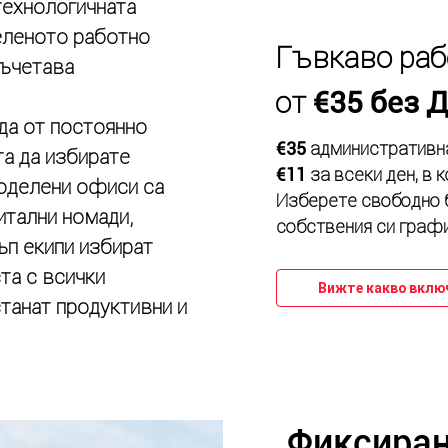
технологичната
еленото работно
Гъвкаво раб
съчетава
от
€35 без 
да от постоянно
административна
€35
а да избирате
за всеки ден, в 
€11
поделени офиси са
Изберете свободно 
итални номади,
собствения си графи
ъп екипи избират
та с всички
Вижте какво включ
танат продуктивни и
Фиксиран